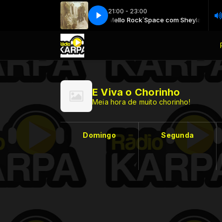
21:00 - 23:00
Rock´Space com Sheyla Mello
08. Wandering Fantasy Girl
Rock´Space com Sheyla Mello
08. Wandering Fantasy Girl
E Viva o Chorinho
Meia hora de muito chorinho!
Domingo
Segunda