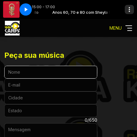
15:00 - 17:00
80 com Sheyla Mello
o africa
074 - toto africa
Anos 60, 70 e 80 com Sheyla Mello
MENU
Peça sua música
Nome:
E-mail:
Cidade:
Estado:
Mensagem:
0/650