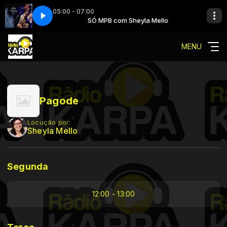
05:00 - 07:00
eyla Mello
Samurai
Djavan - Samurai
SÓ MPB com Sheyla Mello
MENU
Pagode
Locução por:
Sheyla Mello
Segunda
12:00 - 13:00